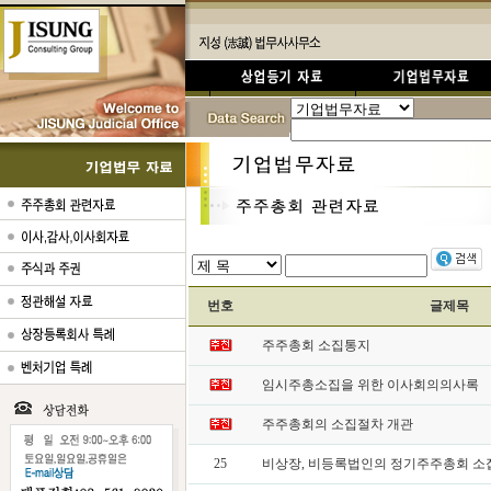
번호
글제목
주주총회 소집통지
임시주총소집을 위한 이사회의의사록
주주총회의 소집절차 개관
25
비상장, 비등록법인의 정기주주총회 소