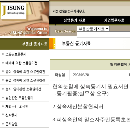
협의분할에 
작성일
2008/03/20
협의분할에 상속등기시 필요서면
1.등기필증(실무상 요구)
2.상속재산분할협의서
3.피상속인의 말소자주민등록초본